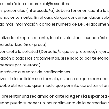
o electrónico a
comercial@essedi.es
.
atos personales (interesado/a) deberá tener en cuenta lo s
ehacientemente. En el caso de que concurran dudas sobre l
tando más información, como el número de DNI, el document
ealizarla el representante, legal o voluntario, cuando és
una autorización expresa).
oncreta la solicitud (Derecho/s que se pretende/n ejerc
ación a todos los tratamientos. Si se solicita por teléfono
dencial por teléfono).
ectrónica a efectos de notificaciones.
os de la petición que formula, en caso de que sean nece
debe utilizar cualquier medio que permita acreditar el enví
a presentar una reclamación ante la
Agencia Española
echo pueda suponer un incumplimiento de la normativa a