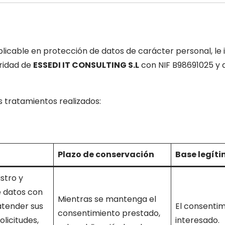
licable en protección de datos de carácter personal, le
aridad de
ESSEDI IT CONSULTING S.L
con NIF B98691025 y 
os tratamientos realizados:
Plazo de conservación
Base legít
stro y
 datos con
Mientras se mantenga el
atender sus
El consentim
consentimiento prestado,
olicitudes,
interesado.