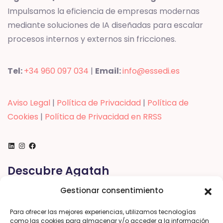
Impulsamos la eficiencia de empresas modernas
mediante soluciones de IA diseñadas para escalar
procesos internos y externos sin fricciones.
Tel:
+34 960 097 034
|
Email:
info@essedi.es
Aviso Legal
|
Política de Privacidad
|
Política de
Cookies
|
Política de Privacidad en RRSS
LinkedIn
Instagram
Facebook
Descubre Agatah
Gestionar consentimiento
Saber más
Para ofrecer las mejores experiencias, utilizamos tecnologías
como las cookies para almacenar y/o acceder a la información
Testimonios